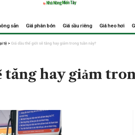
nông sản
Giá phân bón
Giá sầu riêng
Giá heo hơi
G
ại tệ
>
Giá dầu thế giới sẽ tăng hay giảm trong tuần này?
sẽ tăng hay giảm tro