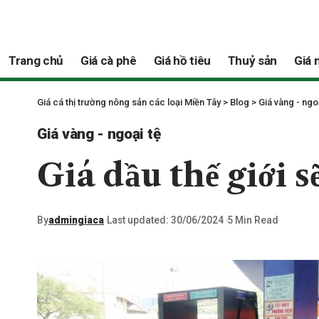
Trang chủ
Giá cà phê
Giá hồ tiêu
Thuỷ sản
Giá 
Giá cá thị trường nông sản các loại Miền Tây
>
Blog
>
Giá vàng - ngo
Giá vàng - ngoại tệ
Giá dầu thế giới 
By
admingiaca
Last updated: 30/06/2024
5 Min Read