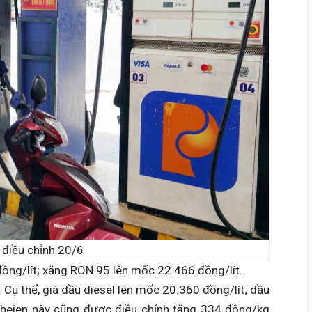
 điều chỉnh 20/6
ng/lít; xăng RON 95 lên mốc 22.466 đồng/lít.
i. Cụ thể, giá dầu diesel lên mốc 20.360 đồng/lít; dầu
pheien này cũng được điều chỉnh tăng 334 đồng/kg