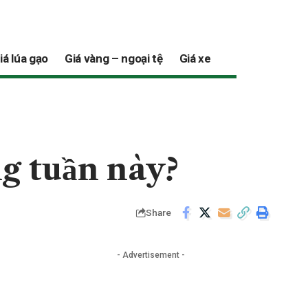
iá lúa gạo
Giá vàng – ngoại tệ
Giá xe
ng tuần này?
Share
- Advertisement -