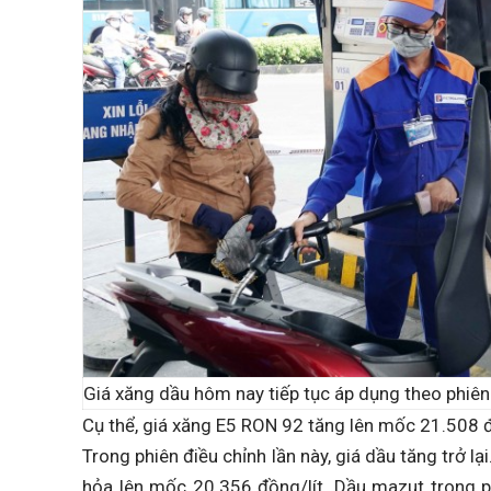
Giá xăng dầu hôm nay tiếp tục áp dụng theo phiên
Cụ thể, giá xăng E5 RON 92 tăng lên mốc 21.508 đồ
Trong phiên điều chỉnh lần này, giá dầu tăng trở lạ
hỏa lên mốc 20.356 đồng/lít. Dầu mazut trong 