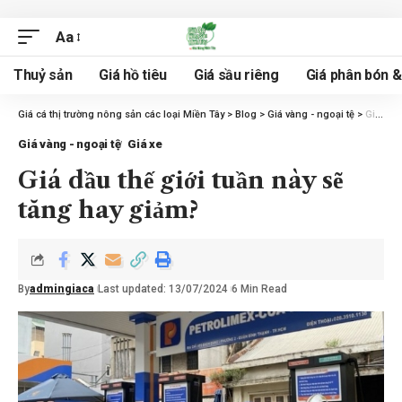
Aa
Thuỷ sản
Giá hồ tiêu
Giá sầu riêng
Giá phân bón 
Giá cá thị trường nông sản các loại Miền Tây
>
Blog
>
Giá vàng - ngoại tệ
>
Giá dầu thế giới tuần này sẽ tăng hay giảm?
Giá vàng - ngoại tệ
Giá xe
Giá dầu thế giới tuần này sẽ
tăng hay giảm?
By
admingiaca
Last updated: 13/07/2024
6 Min Read