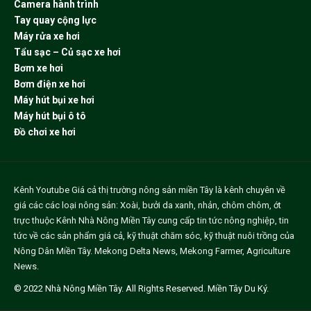
Camera hành trình
Tay quay cộng lực
Máy rửa xe hơi
Tẩu sạc – Củ sạc xe hơi
Bơm xe hơi
Bơm điện xe hơi
Máy hút bụi xe hơi
Máy hút bụi ô tô
Đồ chơi xe hơi
Kênh Youtube
Giá cả thị trường nông sản miền Tây
là kênh chuyên về
giá các các loại nông sản: Xoài, bưởi da xanh, nhản, chôm chôm, ớt
trực thuộc Kênh Nhà Nông Miền Tây cung cấp tin tức nông nghiệp, tin
tức về các sản phẩm giá cả, kỹ thuật chăm sóc, kỹ thuật nuôi trồng của
Nông Dân Miền Tây.
Mekong Delta News
,
Mekong Farmer
,
Agriculture
News
.
© 2022
Nhà Nông Miền Tây
. All Rights Reserved.
Miền Tây Du Ký
.