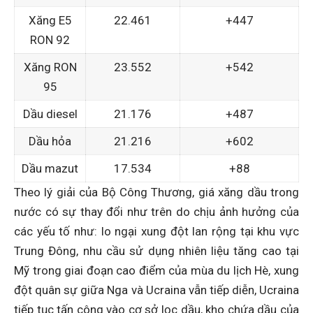
Xăng E5
22.461
+447
RON 92
Xăng RON
23.552
+542
95
Dầu diesel
21.176
+487
Dầu hỏa
21.216
+602
Dầu mazut
17.534
+88
Theo lý giải của Bộ Công Thương, giá xăng dầu trong
nước có sự thay đổi như trên do chịu ảnh hưởng của
các yếu tố như: lo ngại xung đột lan rộng tại khu vực
Trung Đông, nhu cầu sử dụng nhiên liệu tăng cao tại
Mỹ trong giai đoạn cao điểm của mùa du lịch Hè, xung
đột quân sự giữa Nga và Ucraina vẫn tiếp diễn, Ucraina
tiếp tục tấn công vào cơ sở lọc dầu, kho chứa dầu của