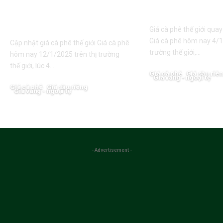
cao nhất 119.000
ngờ tăng vọt
đồng/kg
Giá cà phê thế giới qua
Giá cà phê hôm nay 4/1
Cập nhật giá cà phê thế giới Giá cà phê
trường thế giới,…
hôm nay 12/1/2025 trên thị trường
thế giới, lúc 4…
Giá cà phê
Giá sầu riê
Giá vàng - ngoại tệ
Giá cà phê
Giá sầu riêng
07/01/2025
Giá vàng - ngoại tệ
15/01/2025
- Advertisement -