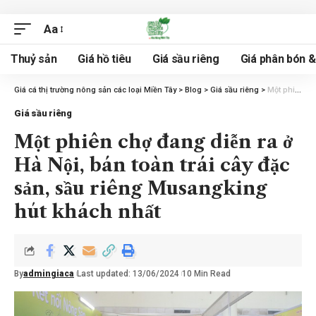
Aa
Thuỷ sản
Giá hồ tiêu
Giá sầu riêng
Giá phân bón 
Giá cá thị trường nông sản các loại Miền Tây
>
Blog
>
Giá sầu riêng
>
Một phiên chợ đang diễn ra ở Hà Nội, bán toàn trái cây đặc sản, sầu riêng Musangking hút khách nhất
Giá sầu riêng
Một phiên chợ đang diễn ra ở
Hà Nội, bán toàn trái cây đặc
sản, sầu riêng Musangking
hút khách nhất
By
admingiaca
Last updated: 13/06/2024
10 Min Read