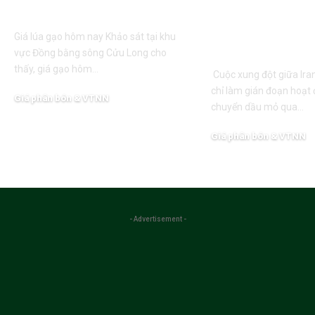
loại giảm 500 đồng/kg
ngày càng gâ
lên lĩnh vực 
Giá lúa gạo hôm nay Khảo sát tại khu
nghiệp
vực Đồng bằng sông Cửu Long cho
thấy, giá gạo hôm…
Cuộc xung đột giữa Ira
chỉ làm gián đoạn hoạt
Giá phân bón & VTNN
chuyển dầu mỏ qua…
03/08/2026
Giá phân bón & VTNN
02/08/2026
- Advertisement -