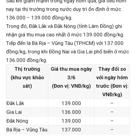
Sau khi giảm mạnh trong ngày hôm qua, giá tiêu hôm
nay tại thị trường trong nước duy trì ổn định ở mức
136.000 – 139.000 đồng/kg.
Trong đó, Đắk Lắk và Đắk Nông (tỉnh Lâm Đồng) ghi
nhận giá thu mua cao nhất ở mức 139.000 đồng/kg.
Tiếp đến là Bà Rịa – Vũng Tàu (TP.HCM) với 137.000
đồng/kg, trong khi Đồng Nai và Gia Lai phổ biến ở mức
136.000 đồng/kg.
Thị trường
Giá thu mua ngày
Thay đổi so
(khu vực khảo
3/6
với ngày hôm
sát)
(Đơn vị: VNĐ/kg)
trước (Đơn vị:
VNĐ/kg)
Đắk Lắk
139.000
–
Gia Lai
136.000
–
Đắk Nông
139.000
–
Bà Rịa – Vũng Tàu
137.000
–