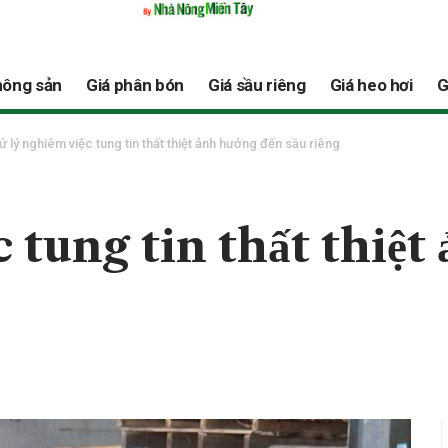
nông sản
Giá phân bón
Giá sầu riêng
Giá heo hơi
G
ử lý nghiêm việc tung tin thất thiệt ảnh hưởng đến sầu riêng
 tung tin thất thiệt