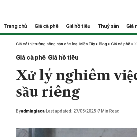
Trang chủ
Giá cà phê
Giá hồ tiêu
Thuỷ sản
Giá 
Giá cá thị trường nông sản các loại Miền Tây
>
Blog
>
Giá cà phê
>
X
Giá cà phê
Giá hồ tiêu
Xử lý nghiêm việc
sầu riêng
By
admingiaca
Last updated: 27/05/2025
7 Min Read