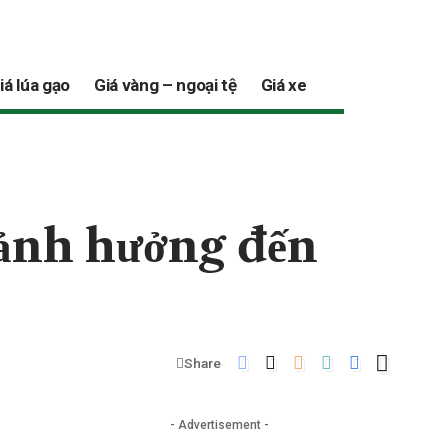
iá lúa gạo
Giá vàng – ngoại tệ
Giá xe
 ảnh hưởng đến
Share
- Advertisement -