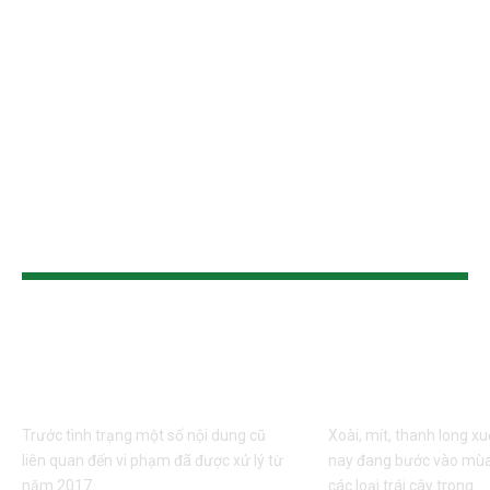
TIN CÙNG LOẠI
Xử lý nghiêm việc
Gỡ khó cho tr
tung tin thất thiệt ảnh
vào cao điểm
hưởng đến sầu riêng
hoạch
Trước tình trạng một số nội dung cũ
Xoài, mít, thanh long xu
liên quan đến vi phạm đã được xử lý từ
nay đang bước vào mùa
năm 2017…
các loại trái cây trong…