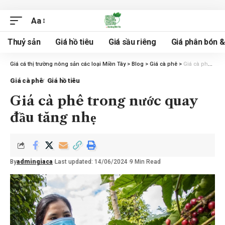
Aa
Thuỷ sản
Giá hồ tiêu
Giá sầu riêng
Giá phân bón 
Giá cá thị trường nông sản các loại Miền Tây
>
Blog
>
Giá cà phê
>
Giá cà phê trong nước quay đầu tăng nhẹ
Giá cà phê
Giá hồ tiêu
Giá cà phê trong nước quay
đầu tăng nhẹ
By
admingiaca
Last updated: 14/06/2024
9 Min Read