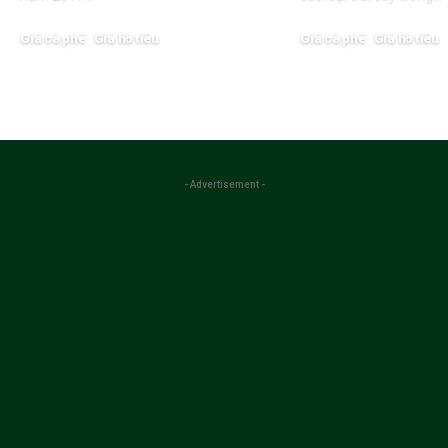
Giá cà phê
Giá hồ tiêu
Giá cà phê
Giá hồ tiêu
27/05/2025
25/05/2025
- Advertisement -