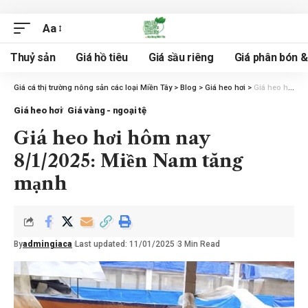
Aa
Thuỷ sản
Giá hồ tiêu
Giá sầu riêng
Giá phân bón 
Giá cá thị trường nông sản các loại Miền Tây
>
Blog
>
Giá heo hơi
>
Giá heo hơi hôm nay 8/1/2025: Miền Nam tăng mạnh
Giá heo hơi
Giá vàng - ngoại tệ
Giá heo hơi hôm nay
8/1/2025: Miền Nam tăng
mạnh
By
admingiaca
Last updated: 11/01/2025
3 Min Read