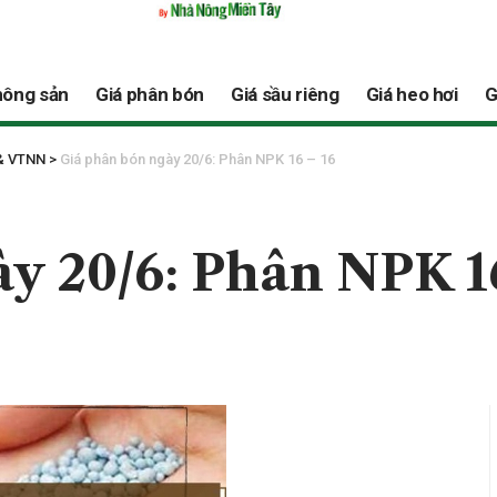
nông sản
Giá phân bón
Giá sầu riêng
Giá heo hơi
G
 & VTNN
>
Giá phân bón ngày 20/6: Phân NPK 16 – 16
y 20/6: Phân NPK 1