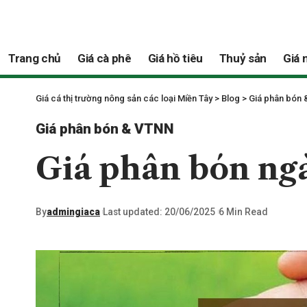
Trang chủ
Giá cà phê
Giá hồ tiêu
Thuỷ sản
Giá 
Giá cá thị trường nông sản các loại Miền Tây
>
Blog
>
Giá phân bón
Giá phân bón & VTNN
Giá phân bón ngà
By
admingiaca
Last updated: 20/06/2025
6 Min Read