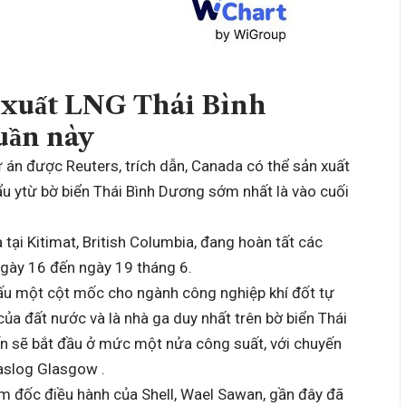
n xuất LNG Thái Bình
uần này
 án được Reuters, trích dẫn, Canada có thể sản xuất
hẩu ytừ bờ biển Thái Bình Dương sớm nhất là vào cuối
 tại Kitimat, British Columbia, đang hoàn tất các
 ngày 16 đến ngày 19 tháng 6.
ấu một cột mốc cho ngành công nghiệp khí đốt tự
ủa đất nước và là nhà ga duy nhất trên bờ biển Thái
 ​​sẽ bắt đầu ở mức một nửa công suất, với chuyến
Gaslog Glasgow .
iám đốc điều hành của Shell, Wael Sawan, gần đây đã