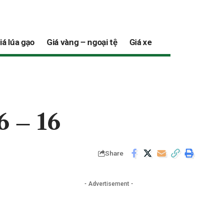
iá lúa gạo
Giá vàng – ngoại tệ
Giá xe
6 – 16
Share
- Advertisement -