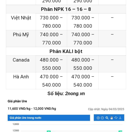
290.000
290.000
Phân NPK 16 – 16 – 8
Việt Nhật
730.000 –
730.000 –
–
780.000
780.000
Phú Mỹ
740.000 –
740.000 –
–
770.000
770.000
Phân KALI bột
Canada
480.000 –
480.000 –
–
550.000
550.000
Hà Anh
470.000 –
470.000 –
–
540.000
540.000
Số liệu:
2nong.vn