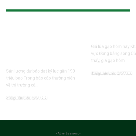
TIN CÙNG LOẠI
Sản lượng cà phê toàn
Lúa tươi hạ nh
cầu có thể đạt kỷ lục
loại giảm 500
gần 190 triệu bao
Giá lúa gạo hôm nay Khả
trong niên vụ 2026-
vực Đồng bằng sông Cử
2027
thấy, giá gạo hôm…
Sản lượng dự báo đạt kỷ lục gần 190
Giá phân bón & VTNN
triệu bao Trong báo cáo thường niên
03/08/2026
về thị trường cà…
Giá phân bón & VTNN
04/08/2026
- Advertisement -