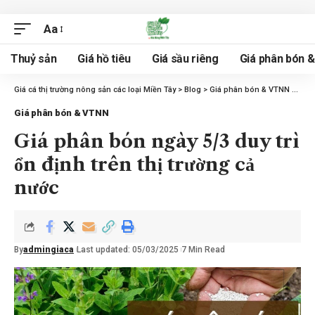
Aa
Thuỷ sản
Giá hồ tiêu
Giá sầu riêng
Giá phân bón 
Giá cá thị trường nông sản các loại Miền Tây
>
Blog
>
Giá phân bón & VTNN
>
Giá 
Giá phân bón & VTNN
Giá phân bón ngày 5/3 duy trì
ổn định trên thị trường cả
nước
By
admingiaca
Last updated: 05/03/2025
7 Min Read