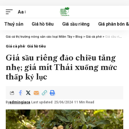
Aa
Thuỷ sản
Giá hồ tiêu
Giá sầu riêng
Giá phân bón 
Giá cá thị trường nông sản các loại Miền Tây
>
Blog
>
Giá cà phê
>
Giá sầu riêng đảo chiều tăng nhẹ; giá mít Thái xuống mức thấp kỷ lục
Giá cà phê
Giá hồ tiêu
Giá sầu riêng đảo chiều tăng
nhẹ; giá mít Thái xuống mức
thấp kỷ lục
By
admingiaca
Last updated: 25/06/2024
11 Min Read