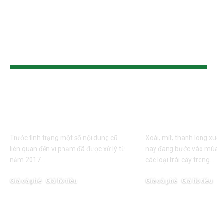
TIN CÙNG LOẠI
Xử lý nghiêm việc
Gỡ khó cho tr
tung tin thất thiệt ảnh
vào cao điểm
hưởng đến sầu riêng
hoạch
Trước tình trạng một số nội dung cũ
Xoài, mít, thanh long xu
liên quan đến vi phạm đã được xử lý từ
nay đang bước vào mùa
năm 2017…
các loại trái cây trong…
Giá cà phê
Giá hồ tiêu
Giá cà phê
Giá hồ tiêu
27/05/2025
25/05/2025