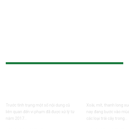
TIN CÙNG LOẠI
Xử lý nghiêm việc
Gỡ khó cho tr
tung tin thất thiệt ảnh
vào cao điểm
hưởng đến sầu riêng
hoạch
Trước tình trạng một số nội dung cũ
Xoài, mít, thanh long xu
liên quan đến vi phạm đã được xử lý từ
nay đang bước vào mùa
năm 2017…
các loại trái cây trong…