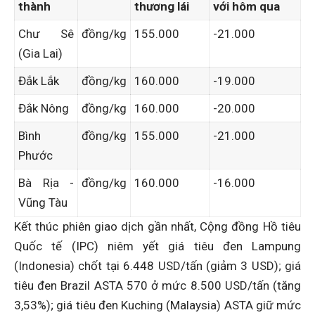
thành
thương lái
với hôm qua
Chư Sê
đồng/kg
155.000
-21.000
(Gia Lai)
Đắk Lắk
đồng/kg
160.000
-19.000
Đắk Nông
đồng/kg
160.000
-20.000
Bình
đồng/kg
155.000
-21.000
Phước
Bà Rịa -
đồng/kg
160.000
-16.000
Vũng Tàu
Kết thúc phiên giao dịch gần nhất, Cộng đồng Hồ tiêu
Quốc tế (IPC) niêm yết giá tiêu đen Lampung
(Indonesia) chốt tại 6.448 USD/tấn (giảm 3 USD); giá
tiêu đen Brazil ASTA 570 ở mức 8.500 USD/tấn (tăng
3,53%); giá tiêu đen Kuching (Malaysia) ASTA giữ mức