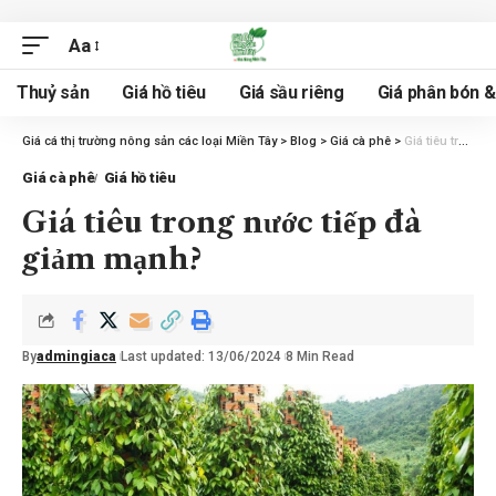
Aa
Thuỷ sản
Giá hồ tiêu
Giá sầu riêng
Giá phân bón 
Giá cá thị trường nông sản các loại Miền Tây
>
Blog
>
Giá cà phê
>
Giá tiêu trong nước tiếp đà giảm mạnh?
Giá cà phê
Giá hồ tiêu
Giá tiêu trong nước tiếp đà
giảm mạnh?
By
admingiaca
Last updated: 13/06/2024
8 Min Read