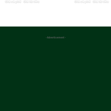
Giá cà phê
Giá hồ tiêu
Giá cà phê
Giá hồ tiêu
27/05/2025
25/05/2025
- Advertisement -