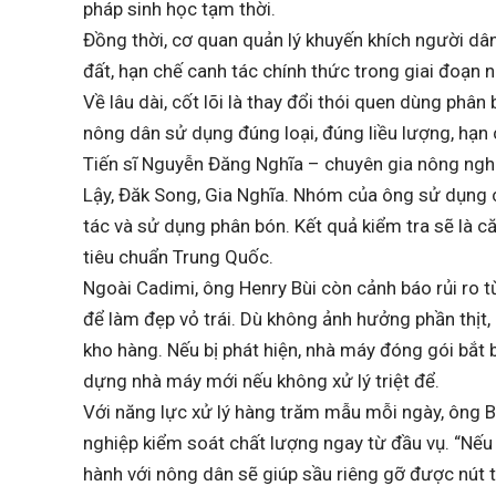
pháp sinh học tạm thời.
Đồng thời, cơ quan quản lý khuyến khích người dâ
đất, hạn chế canh tác chính thức trong giai đoạn 
Về lâu dài, cốt lõi là thay đổi thói quen dùng phâ
nông dân sử dụng đúng loại, đúng liều lượng, hạn c
Tiến sĩ Nguyễn Đăng Nghĩa – chuyên gia nông nghi
Lậy, Đăk Song, Gia Nghĩa. Nhóm của ông sử dụng c
tác và sử dụng phân bón. Kết quả kiểm tra sẽ là 
tiêu chuẩn Trung Quốc.
Ngoài Cadimi, ông Henry Bùi còn cảnh báo rủi ro
để làm đẹp vỏ trái. Dù không ảnh hưởng phần thịt,
kho hàng. Nếu bị phát hiện, nhà máy đóng gói bắt 
dựng nhà máy mới nếu không xử lý triệt để.
Với năng lực xử lý hàng trăm mẫu mỗi ngày, ông B
nghiệp kiểm soát chất lượng ngay từ đầu vụ. “Nế
hành với nông dân sẽ giúp sầu riêng gỡ được nút 