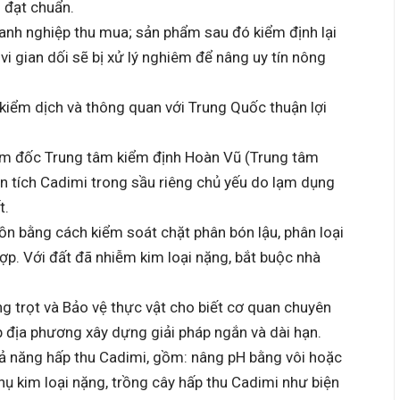
 đạt chuẩn.
anh nghiệp thu mua; sản phẩm sau đó kiểm định lại
i gian dối sẽ bị xử lý nghiêm để nâng uy tín nông
 kiểm dịch và thông quan với Trung Quốc thuận lợi
ám đốc Trung tâm kiểm định Hoàn Vũ (Trung tâm
 tích Cadimi trong sầu riêng chủ yếu do lạm dụng
t.
n bằng cách kiểm soát chặt phân bón lậu, phân loại
p. Với đất đã nhiễm kim loại nặng, bắt buộc nhà
g trọt và Bảo vệ thực vật cho biết cơ quan chuyên
p địa phương xây dựng giải pháp ngắn và dài hạn.
hả năng hấp thu Cadimi, gồm: nâng pH bằng vôi hoặc
thụ kim loại nặng, trồng cây hấp thu Cadimi như biện