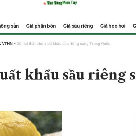
nông sản
Giá phân bón
Giá sầu riêng
Giá heo hơi
G
 & VTNN
>
Gỡ nút thắt cho xuất khẩu sầu riêng sang Trung Quốc
xuất khẩu sầu riêng