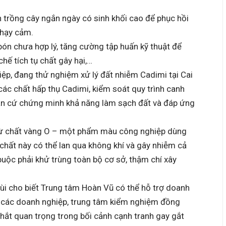
n trồng cây ngắn ngày có sinh khối cao để phục hồi
nhạy cảm.
n bón chưa hợp lý, tăng cường tập huấn kỹ thuật để
hế tích tụ chất gây hại,…
ệp, đang thử nghiệm xử lý đất nhiễm Cadimi tại Cai
ác chất hấp thụ Cadimi, kiểm soát quy trình canh
căn cứ chứng minh khả năng làm sạch đất và đáp ứng
 từ chất vàng O – một phẩm màu công nghiệp dùng
 chất này có thể lan qua không khí và gây nhiễm cả
buộc phải khử trùng toàn bộ cơ sở, thậm chí xây
ùi cho biết Trung tâm Hoàn Vũ có thể hỗ trợ doanh
u các doanh nghiệp, trung tâm kiểm nghiệm đồng
thắt quan trọng trong bối cảnh cạnh tranh gay gắt