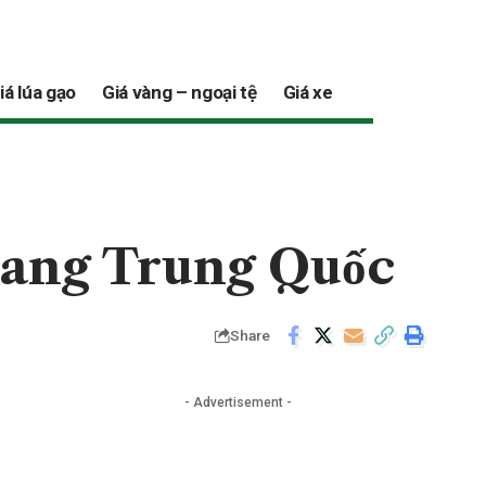
iá lúa gạo
Giá vàng – ngoại tệ
Giá xe
 sang Trung Quốc
Share
- Advertisement -