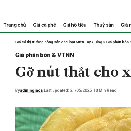
Trang chủ
Giá cà phê
Giá hồ tiêu
Thuỷ sản
Giá 
Giá cá thị trường nông sản các loại Miền Tây
>
Blog
>
Giá phân bón
Giá phân bón & VTNN
Gỡ nút thắt cho 
By
admingiaca
Last updated: 21/05/2025
10 Min Read