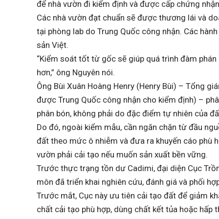
để nhà vườn đi kiểm định và được cấp chứng nhận
Các nhà vườn đạt chuẩn sẽ được thương lái và do
tại phòng lab do Trung Quốc công nhận. Các hành v
sản Việt.
“Kiểm soát tốt từ gốc sẽ giúp quá trình đàm phán
hơn,” ông Nguyên nói.
Ông Bùi Xuân Hoàng Henry (Henry Bùi) – Tổng gi
được Trung Quốc công nhận cho kiểm định) – phân
phân bón, không phải do đặc điểm tự nhiên của đấ
Do đó, ngoài kiểm mẫu, cần ngăn chặn từ đầu nguồ
đất theo mức ô nhiễm và đưa ra khuyến cáo phù hợ
vườn phải cải tạo nếu muốn sản xuất bền vững.
Trước thực trạng tồn dư Cadimi, đại diện Cục Trồn
môn đã triển khai nghiên cứu, đánh giá và phối hợ
Trước mắt, Cục này ưu tiên cải tạo đất để giảm k
chất cải tạo phù hợp, dùng chất kết tủa hoặc hấp 