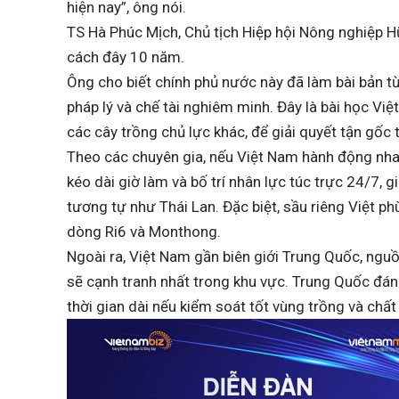
hiện nay”, ông nói.
TS Hà Phúc Mịch, Chủ tịch Hiệp hội Nông nghiệp H
cách đây 10 năm.
Ông cho biết chính phủ nước này đã làm bài bản từ
pháp lý và chế tài nghiêm minh. Đây là bài học Vi
các cây trồng chủ lực khác, để giải quyết tận gốc 
Theo các chuyên gia, nếu Việt Nam hành động nhan
kéo dài giờ làm và bố trí nhân lực túc trực 24/7, 
tương tự như Thái Lan. Đặc biệt, sầu riêng Việt ph
dòng Ri6 và Monthong.
Ngoài ra, Việt Nam gần biên giới Trung Quốc, nguồn
sẽ cạnh tranh nhất trong khu vực. Trung Quốc đán
thời gian dài nếu kiểm soát tốt vùng trồng và chất