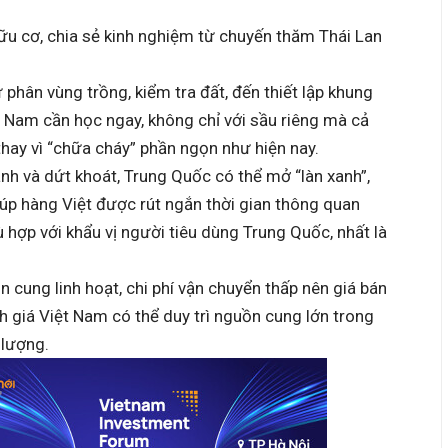
ữu cơ, chia sẻ kinh nghiệm từ chuyến thăm Thái Lan
 phân vùng trồng, kiểm tra đất, đến thiết lập khung
ệt Nam cần học ngay, không chỉ với sầu riêng mà cả
thay vì “chữa cháy” phần ngọn như hiện nay.
h và dứt khoát, Trung Quốc có thể mở “làn xanh”,
giúp hàng Việt được rút ngắn thời gian thông quan
ù hợp với khẩu vị người tiêu dùng Trung Quốc, nhất là
 cung linh hoạt, chi phí vận chuyển thấp nên giá bán
h giá Việt Nam có thể duy trì nguồn cung lớn trong
 lượng.