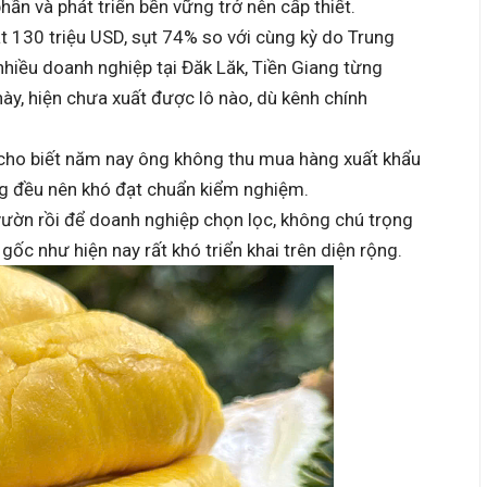
phần và phát triển bền vững trở nên cấp thiết.
t 130 triệu USD, sụt 74% so với cùng kỳ do Trung
hiều doanh nghiệp tại Đăk Lăk, Tiền Giang từng
này, hiện chưa xuất được lô nào, dù kênh chính
cho biết năm nay ông không thu mua hàng xuất khẩu
g đều nên khó đạt chuẩn kiểm nghiệm.
ườn rồi để doanh nghiệp chọn lọc, không chú trọng
 gốc như hiện nay rất khó triển khai trên diện rộng.