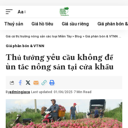
Aa
Thuỷ sản
Giá hồ tiêu
Giá sầu riêng
Giá phân bón 
Giá cá thị trường nông sản các loại Miền Tây
>
Blog
>
Giá phân bón & VTNN
>
Thủ 
Giá phân bón & VTNN
Thủ tướng yêu cầu không để
ùn tắc nông sản tại cửa khẩu
By
admingiaca
Last updated: 01/06/2025
7 Min Read