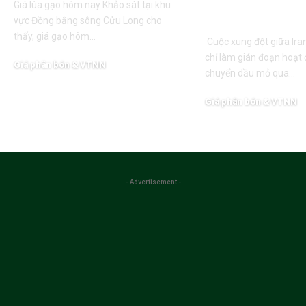
Giá lúa gạo hôm nay Khảo sát tại khu
nghiệp
vực Đồng bằng sông Cửu Long cho
thấy, giá gạo hôm…
Cuộc xung đột giữa Ira
chỉ làm gián đoạn hoạt
Giá phân bón & VTNN
chuyển dầu mỏ qua…
03/08/2026
Giá phân bón & VTNN
02/08/2026
- Advertisement -