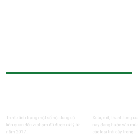
TIN CÙNG LOẠI
Xử lý nghiêm việc
Gỡ khó cho tr
tung tin thất thiệt ảnh
vào cao điểm
hưởng đến sầu riêng
hoạch
Trước tình trạng một số nội dung cũ
Xoài, mít, thanh long xu
liên quan đến vi phạm đã được xử lý từ
nay đang bước vào mùa
năm 2017…
các loại trái cây trong…