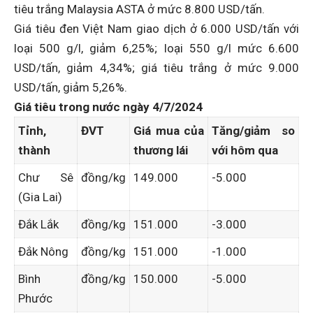
tiêu trắng Malaysia ASTA ở mức 8.800 USD/tấn.
Giá tiêu đen Việt Nam giao dịch ở 6.000 USD/tấn với
loại 500 g/l, giảm 6,25%; loại 550 g/l mức 6.600
USD/tấn, giảm 4,34%; giá tiêu trắng ở mức 9.000
USD/tấn, giảm 5,26%.
Giá
tiêu
trong nước ngày 4
/
7­­
/2024
Tỉnh,
ĐVT
Giá mua của
Tăng/giảm so
thành
thương lái
với hôm qua
Chư Sê
đồng/kg
149.000
-5.000
(Gia Lai)
Đắk Lắk
đồng/kg
151.000
-3.000
Đắk Nông
đồng/kg
151.000
-1.000
Bình
đồng/kg
150.000
-5.000
Phước