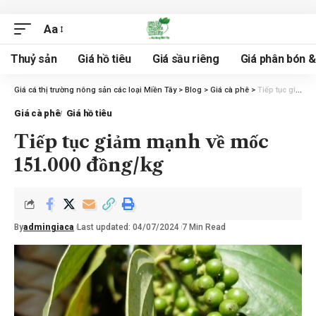
Aa
Thuỷ sản
Giá hồ tiêu
Giá sầu riêng
Giá phân bón 
Giá cá thị trường nông sản các loại Miền Tây
>
Blog
>
Giá cà phê
>
Tiếp tục giảm mạnh về mốc 151.000 đồng/kg
Giá cà phê
Giá hồ tiêu
Tiếp tục giảm mạnh về mốc
151.000 đồng/kg
By
admingiaca
Last updated: 04/07/2024
7 Min Read