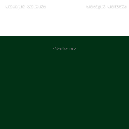
Giá cà phê
Giá hồ tiêu
Giá cà phê
Giá hồ tiêu
27/05/2025
25/05/2025
- Advertisement -